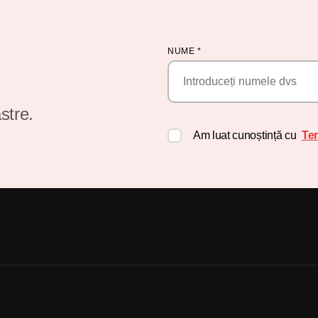
NUME
*
stre.
Am luat cunoștință cu
Ter