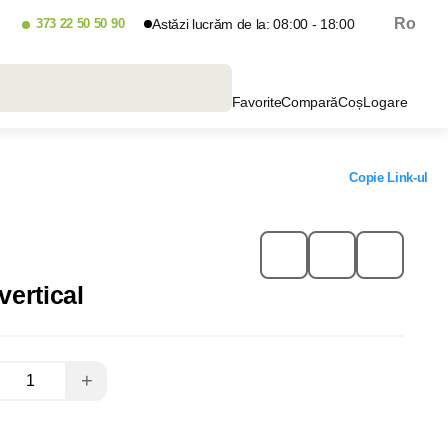
Ro
373 22 50 50 90
Astăzi lucrăm de la: 08:00 - 18:00
Favorite
Compară
Coș
Logare
Copie Link-ul
ertical
+