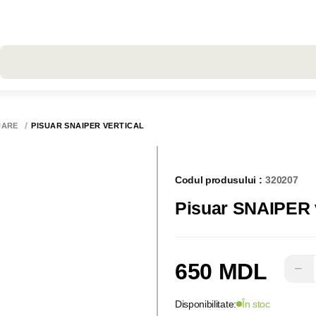
Toate rezultatele căutării [0 de produse]
UARE
PISUAR SNAIPER VERTICAL
Codul produsului :
320207
Pisuar SNAIPER v
650 MDL
−
Disponibilitate:
În stoc