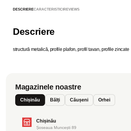
DESCRIERE
CARACTERISTICI
REVIEWS
Descriere
structură metalică, profile plafon, profil tavan, profile zincate
Magazinele noastre
Chișinău
Bălți
Căușeni
Orhei
Chișinău
Șoseaua Muncești 89