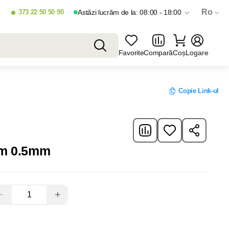
Ro
373 22 50 50 90
Astăzi lucrăm de la: 08:00 - 18:00
Favorite
Compară
Coș
Logare
Copie Link-ul
27 4m 0.5mm
−
+