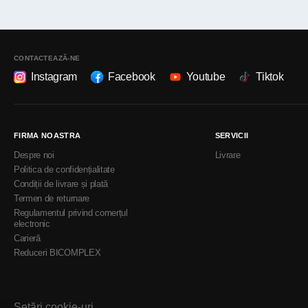
CONTACTEAZĂ-NE
Instagram
Facebook
Youtube
Tiktok
FIRMA NOASTRA
SERVICII
Despre noi
Livrare
Politica de confidențialitate
Condiții de livrare și plată
Termen de returnare
Regulamentul privind comerțul
electronic
Carieră
Reduceri BICOMPLEX
Setări cookie-uri