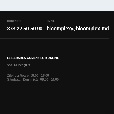
CONTACTE
EMAIL
373 22 50 50 90
bicomplex@bicomplex.md
ELIBERAREA COMENZILOR ONLINE
șos. Muncești 89
Zile lucrătoare: 08:00 - 18:00
Sâmbăta - Duminică : 09:00 - 14:00