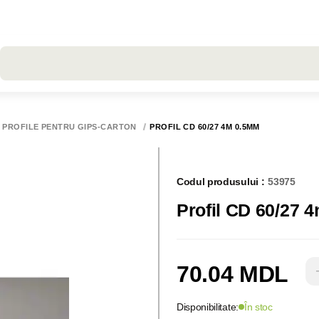
Toate rezultatele căutării [0 de produse]
PROFILE PENTRU GIPS-CARTON
PROFIL CD 60/27 4M 0.5MM
Codul produsului :
53975
Profil CD 60/
70.04 MDL
Disponibilitate:
În stoc