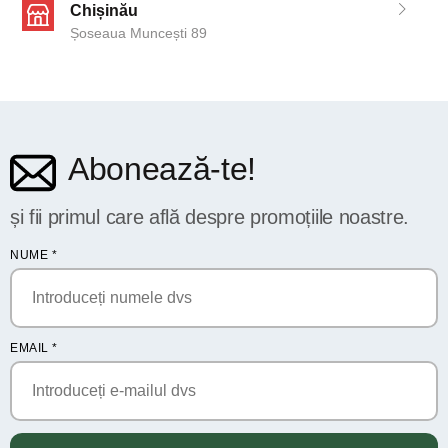
Chișinău
Șoseaua Muncești 89
Abonează-te!
și fii primul care află despre promoțiile noastre.
NUME
*
EMAIL
*