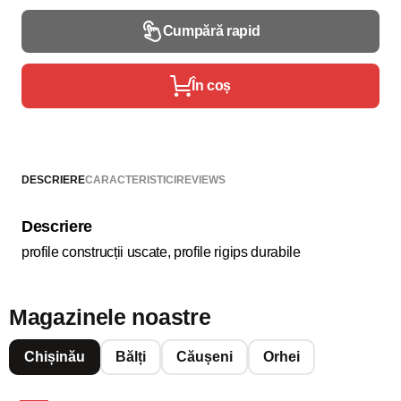
Cumpără rapid
În coș
DESCRIERE
CARACTERISTICI
REVIEWS
Descriere
profile construcții uscate, profile rigips durabile
Magazinele noastre
Chișinău
Bălți
Căușeni
Orhei