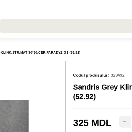
Toate rezultatele căutării [0 de produse]
KLINK.STR.MAT 30*30/CER.PARADYZ G1 (52.92)
Codul produsului :
323492
Sandris Grey Kli
(52.92)
325 MDL
−