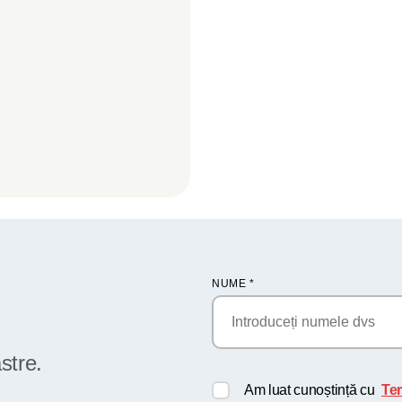
NUME
*
stre.
Am luat cunoștință cu
Ter