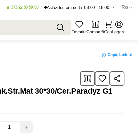
Ro
373 22 50 50 90
Astăzi lucrăm de la: 08:00 - 18:00
Favorite
Compară
Coș
Logare
Copie Link-ul
nk.Str.Mat 30*30/Cer.Paradyz G1
+