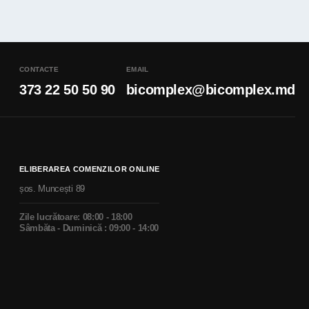
CONTACTE
EMAIL
373 22 50 50 90
bicomplex@bicomplex.md
ELIBERAREA COMENZILOR ONLINE
șos. Muncești 89
Zile lucrătoare: 08:00 - 18:00
Sâmbăta - Duminică : 09:00 - 14:00