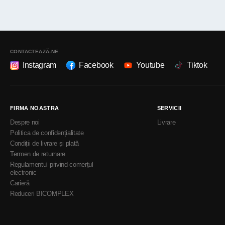
CONTACTEAZĂ-NE
Instagram
Facebook
Youtube
Tiktok
FIRMA NOASTRA
SERVICII
Despre noi
Livrare
Politica de confidențialitate
Condiții de livrare și plată
Termen de returnare
Regulamentul privind comerțul
electronic
Carieră
Reduceri BICOMPLEX