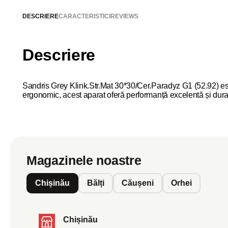
DESCRIERE
CARACTERISTICI
REVIEWS
Descriere
Sandris Grey Klink.Str.Mat 30*30/Cer.Paradyz G1 (52.92) este 
ergonomic, acest aparat oferă performanță excelentă și durab
Magazinele noastre
Chișinău
Bălți
Căușeni
Orhei
Chișinău