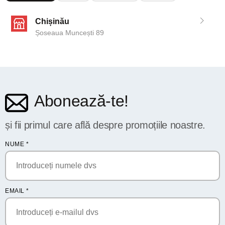
Chișinău
Șoseaua Muncești 89
Abonează-te!
și fii primul care află despre promoțiile noastre.
NUME
*
EMAIL
*