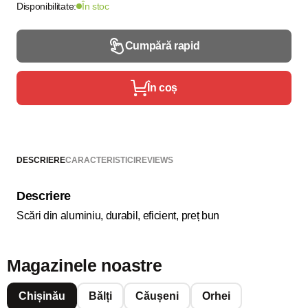
Disponibilitate:
În stoc
Cumpără rapid
În coș
DESCRIERE
CARACTERISTICI
REVIEWS
Descriere
Scări din aluminiu, durabil, eficient, preț bun
Magazinele noastre
Chișinău
Bălți
Căușeni
Orhei