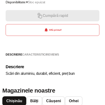
Disponibilitate:
Stoc epuizat
Cumpără rapid
Află primul!
DESCRIERE
CARACTERISTICI
REVIEWS
Descriere
Scări din aluminiu, durabil, eficient, preț bun
Magazinele noastre
Chișinău
Bălți
Căușeni
Orhei