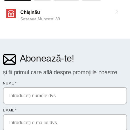
Chișinău
Șoseaua Muncești 89
Abonează-te!
și fii primul care află despre promoțiile noastre.
NUME
*
EMAIL
*