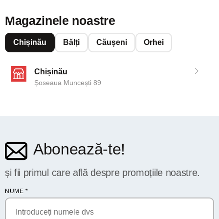
Magazinele noastre
Chișinău
Bălți
Căușeni
Orhei
Chișinău
Șoseaua Muncești 89
Abonează-te!
și fii primul care află despre promoțiile noastre.
NUME
*