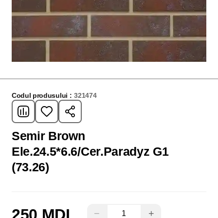
Codul produsului :
321474
Semir Brown
Ele.24.5*6.6/Cer.Paradyz G1
(73.26)
250 MDL
−
+