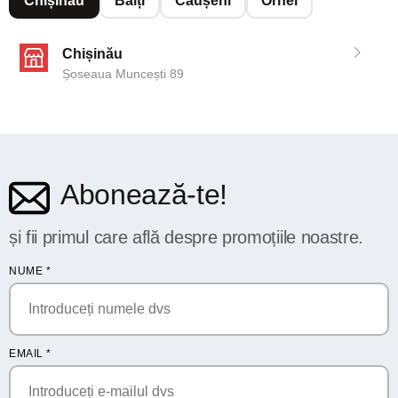
Chișinău
Bălți
Căușeni
Orhei
Chișinău
Șoseaua Muncești 89
Abonează-te!
și fii primul care află despre promoțiile noastre.
NUME
*
EMAIL
*