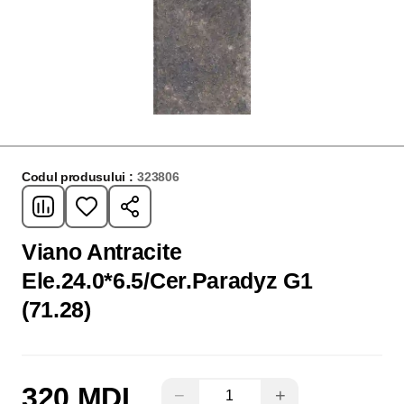
Codul produsului :
323806
Viano Antracite
Ele.24.0*6.5/Cer.Paradyz G1
(71.28)
320 MDL
−
+