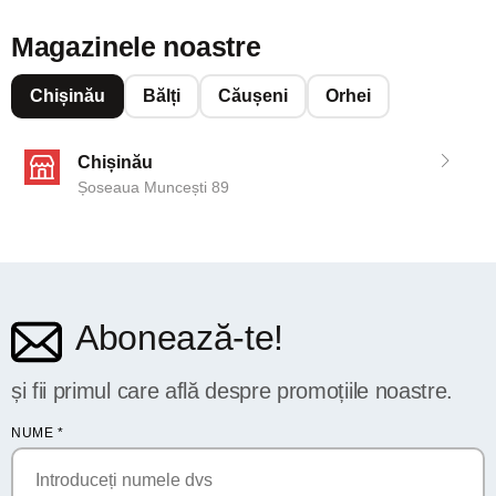
Magazinele noastre
Chișinău
Bălți
Căușeni
Orhei
Chișinău
Șoseaua Muncești 89
Abonează-te!
și fii primul care află despre promoțiile noastre.
NUME
*