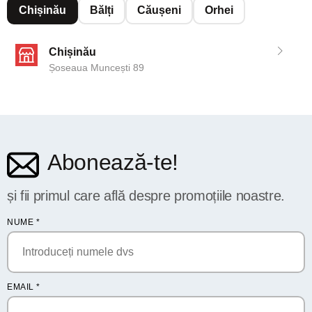
Chișinău
Bălți
Căușeni
Orhei
Chișinău
Șoseaua Muncești 89
Abonează-te!
și fii primul care află despre promoțiile noastre.
NUME
*
EMAIL
*