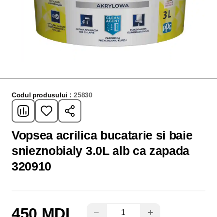
Codul produsului :
25830
Vopsea acrilica bucatarie si baie
snieznobialy 3.0L alb ca zapada
320910
450 MDL
−
+