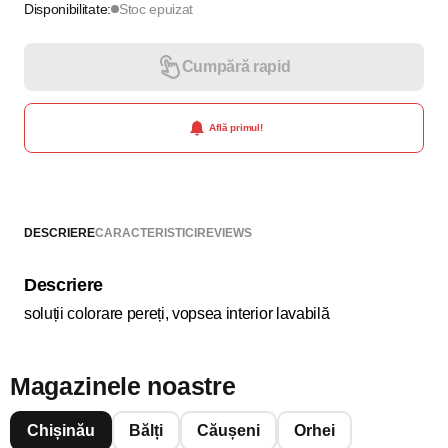
Disponibilitate:
Stoc epuizat
Cumpără rapid
Află primul!
DESCRIERE
CARACTERISTICI
REVIEWS
Descriere
soluții colorare pereți, vopsea interior lavabilă
Magazinele noastre
Chișinău
Bălți
Căușeni
Orhei