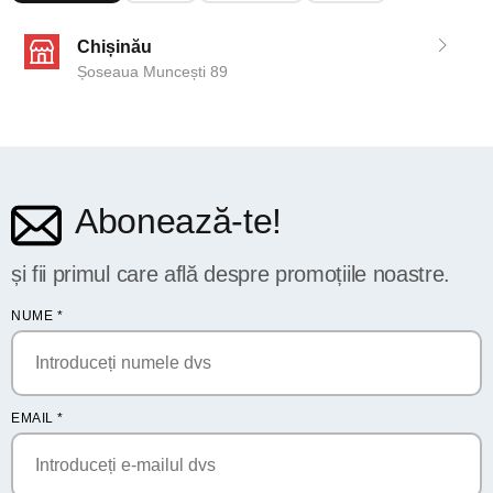
Chișinău
Șoseaua Muncești 89
Abonează-te!
și fii primul care află despre promoțiile noastre.
NUME
*
EMAIL
*