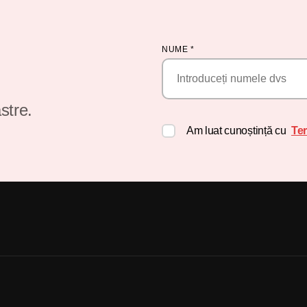
NUME
*
stre.
Am luat cunoștință cu
Ter