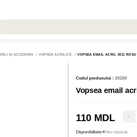
Toate rezultatele căutării [0 de produse]
IELI ȘI ACCESORII
VOPSEA ACRILICĂ
VOPSEA EMAIL ACRIL 3011 ROSU
Codul produsului :
25230
Vopsea email acr
110 MDL
−
Disponibilitate:
Stoc epuizat