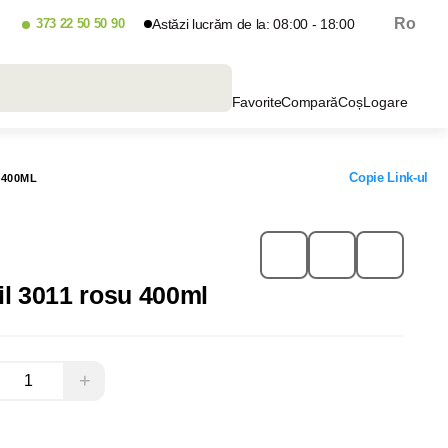
Ro
373 22 50 50 90
Astăzi lucrăm de la: 08:00 - 18:00
Favorite
Compară
Coș
Logare
Copie Link-ul
 400ML
il 3011 rosu 400ml
+