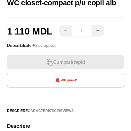
WC closet-compact p/u copii alb
1 110 MDL
−
+
Disponibilitate:
Stoc epuizat
Cumpără rapid
Află primul!
DESCRIERE
CARACTERISTICI
REVIEWS
Descriere