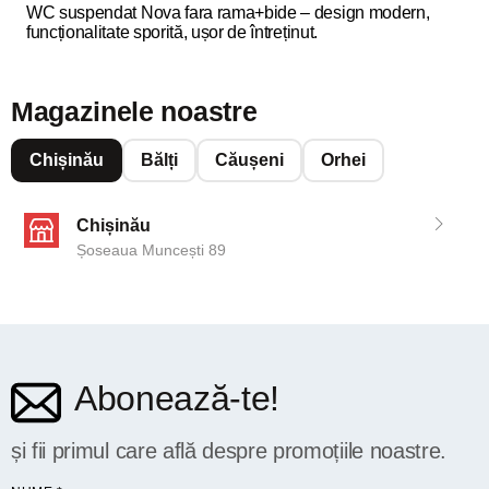
WC suspendat Nova fara rama+bide – design modern,
funcționalitate sporită, ușor de întreținut.
Magazinele noastre
Chișinău
Bălți
Căușeni
Orhei
Chișinău
Șoseaua Muncești 89
Abonează-te!
și fii primul care află despre promoțiile noastre.