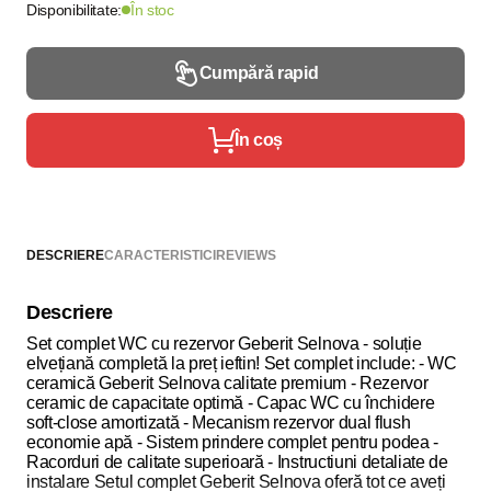
Disponibilitate:
În stoc
Cumpără rapid
În coș
DESCRIERE
CARACTERISTICI
REVIEWS
Descriere
Set complet WC cu rezervor Geberit Selnova - soluție
elvețiană completă la preț ieftin! Set complet include: - WC
ceramică Geberit Selnova calitate premium - Rezervor
ceramic de capacitate optimă - Capac WC cu închidere
soft-close amortizată - Mecanism rezervor dual flush
economie apă - Sistem prindere complet pentru podea -
Racorduri de calitate superioară - Instructiuni detaliate de
instalare Setul complet Geberit Selnova oferă tot ce aveți