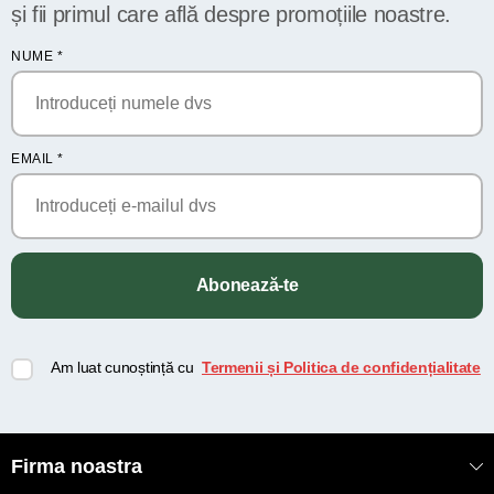
și fii primul care află despre promoțiile noastre.
Consultanță tehnică gratuită. Comandați acum setul
complet elvețian la cel mai ieftin preț!
NUME
*
EMAIL
*
Abonează-te
Am luat cunoștință cu
Termenii și Politica de confidențialitate
Firma noastra