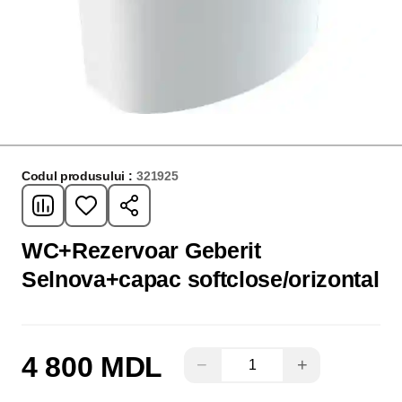
Codul produsului :
321925
WC+Rezervoar Geberit
Selnova+capac softclose/orizontal
4 800 MDL
−
+