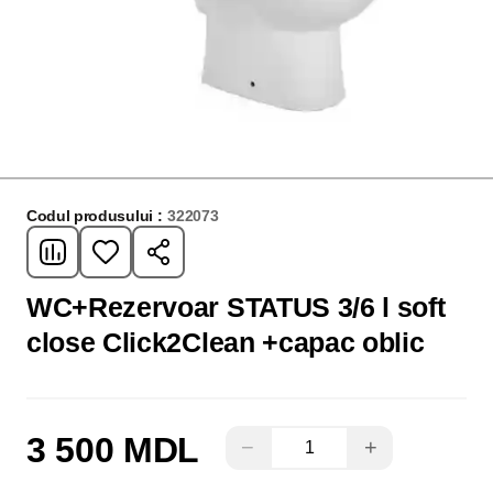
Codul produsului :
322073
WC+Rezervoar STATUS 3/6 l soft
close Click2Clean +capac oblic
3 500 MDL
−
+