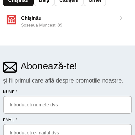
Chișinău
Bălți
Căușeni
Orhei
Chișinău
Șoseaua Muncești 89
Abonează-te!
și fii primul care află despre promoțiile noastre.
NUME
*
EMAIL
*