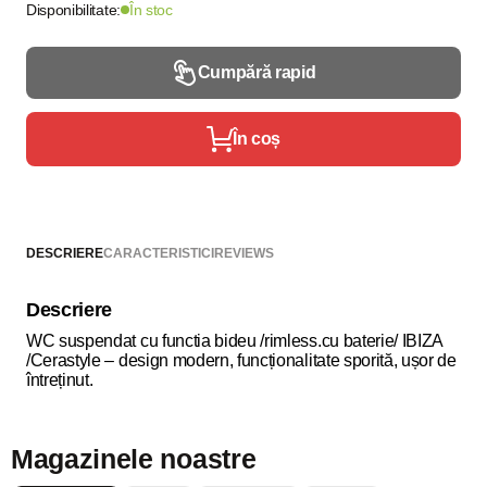
Disponibilitate:
În stoc
Cumpără rapid
În coș
DESCRIERE
CARACTERISTICI
REVIEWS
Descriere
WC suspendat cu functia bideu /rimless.cu baterie/ IBIZA
/Cerastyle – design modern, funcționalitate sporită, ușor de
întreținut.
Magazinele noastre