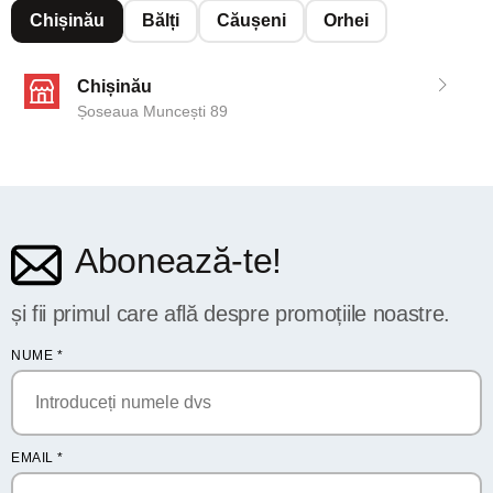
Chișinău
Bălți
Căușeni
Orhei
Chișinău
Șoseaua Muncești 89
Abonează-te!
și fii primul care află despre promoțiile noastre.
NUME
*
EMAIL
*