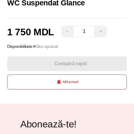
WC Suspendat Glance
1 750 MDL
−
+
Disponibilitate:
Stoc epuizat
Cumpără rapid
Află primul!
Abonează-te!