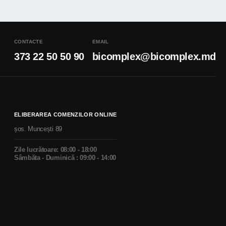
CONTACTE
EMAIL
373 22 50 50 90
bicomplex@bicomplex.md
ELIBERAREA COMENZILOR ONLINE
șos. Muncești 89
Zile lucrătoare: 08:00 - 18:00
Sâmbăta - Duminică : 09:00 - 14:00