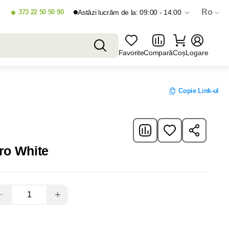
Ro
373 22 50 50 90
Astăzi lucrăm de la: 09:00 - 14:00
Favorite
Compară
Coș
Logare
Copie Link-ul
ro White
−
+