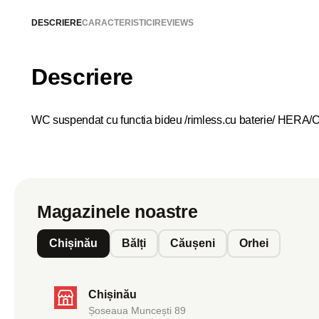
DESCRIERE
CARACTERISTICI
REVIEWS
Descriere
WC suspendat cu functia bideu /rimless.cu baterie/ HERA/Cera
Magazinele noastre
Chișinău
Bălți
Căușeni
Orhei
Chișinău
Șoseaua Muncești 89