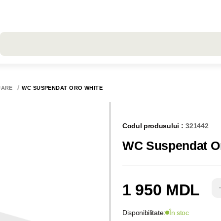
Toate rezultatele căutării [0 de produse]
UARE
WC SUSPENDAT ORO WHITE
Codul produsului :
321442
WC Suspendat O
1 950 MDL
Disponibilitate:
În stoc