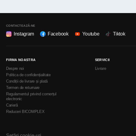
CONTACTEAZĂ-NE
Instagram
Facebook
Youtube
Tiktok
FIRMA NOASTRA
SERVICII
Despre noi
Livrare
Politica de confidențialitate
Condiții de livrare și plată
Termen de returnare
Regulamentul privind comerțul
electronic
Carieră
Reduceri BICOMPLEX
Setări cookie-uri