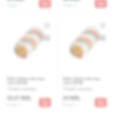
În stoc:
7
În stoc:
1
Rulou Smart color duo
Rulou Smart color duo
color 48*180
color 30*150
Lasă o recenzie
Lasă o recenzie
33.27 MDL
24 MDL
În stoc:
1
În stoc:
1