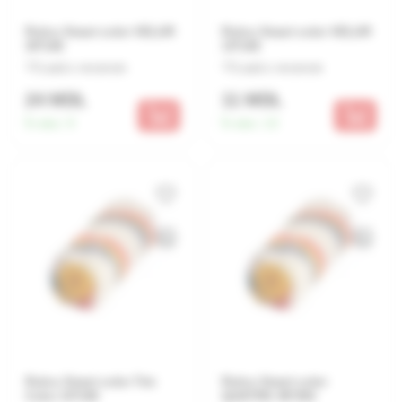
Rulou Smart color VELUR
Rulou Smart color VELUR
30*100
15*100
Lasă o recenzie
Lasă o recenzie
24 MDL
11 MDL
În stoc:
9
În stoc:
13
Rulou Smart color Trio
Rulou Smart color
Color 15*100
QUATRO 48*250