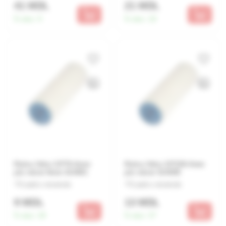
41 MDL
21 MDL
În stoc:
9
În stoc:
18
Rulou Velur 15*70-4mm
Rulou Velur 15*150-4mm
p/u miner 6mm 314001
p/u miner 314005
Lasă o recenzie
Lasă o recenzie
9 MDL
13 MDL
În stoc:
28
În stoc:
37