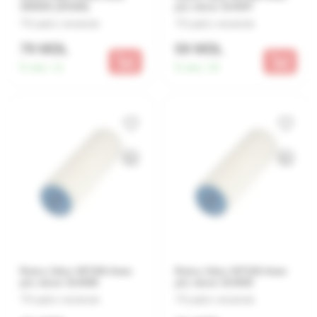
384825 (35168)
p/u miner 314007
Lasă o recenzie
Lasă o recenzie
79 MDL
59 MDL
În stoc:
11
În stoc:
20
Rulou Velur 48*180-4mm
Rulou Velur 30*100-4mm
p/u miner 314006
p/u miner 314003
Lasă o recenzie
Lasă o recenzie