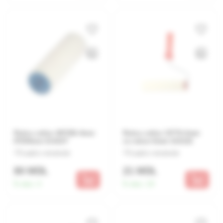
Rulou veliur 48*250-4mm
Rulou veliur 15*70-4mm
8*250mm 314107
cu miner 6mm 314101
Lasă o recenzie
Lasă o recenzie
80 MDL
21 MDL
În stoc:
4
În stoc:
19