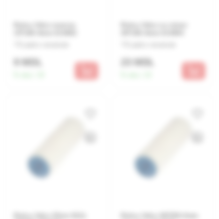
Rulou Velur rezerva
Rulou Velur cu miner
15*100-4mm 314002
30*150-4mm 314004
Lasă o recenzie
Lasă o recenzie
9 MDL
23 MDL
În stoc:
33
În stoc:
23
Rulou Velur 25cm 0111-
Rulou Velur 48*250-4mm