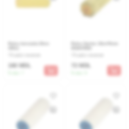
Rulou tencuiala 25cm
Rulou Syntex 18cm*6mm
35511
W18SYN50
Lasă o recenzie
Lasă o recenzie
160 MDL
72 MDL
În stoc:
7
În stoc:
9