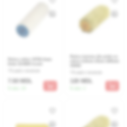
Rulou textura din piele cu
Rulou veliur 15*50-4mm
miner d.8mm 18cm d48mm
6mm 314000 insert
35492
Lasă o recenzie
Lasă o recenzie
7.50 MDL
120 MDL
În stoc:
19
În stoc:
2