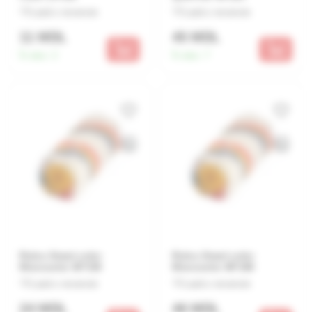
Lasă o recenzie
Lasă o recenzie
11 MDL
45 MDL
În stoc:
2
În stoc:
7
Rulou Smart color
Rulou Smart color
Monocolor 30*150
Monocolor 48*180
Lasă o recenzie
Lasă o recenzie
24 MDL
46 MDL