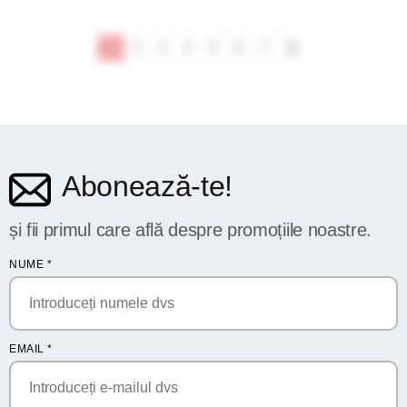
1
2
3
4
5
6
7
Abonează-te!
și fii primul care află despre promoțiile noastre.
NUME
*
EMAIL
*