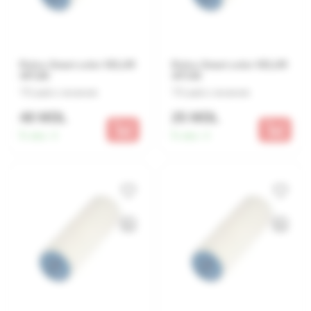
Rulou Smart color VELUR
Rulou Smart color VELUR
48*180
30*150
Lasă o recenzie
Lasă o recenzie
48 MDL
25 MDL
În stoc:
4
În stoc:
4