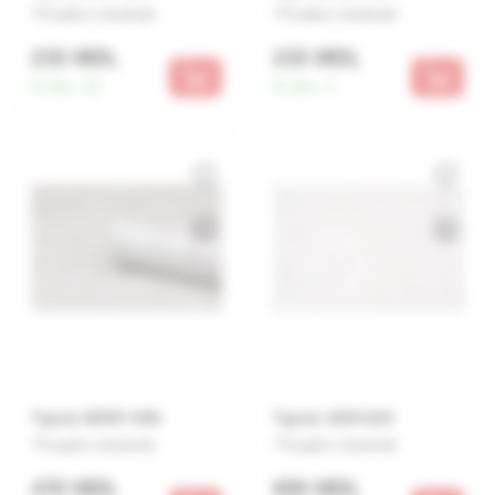
Lasă o recenzie
Lasă o recenzie
215 MDL
215 MDL
În stoc:
22
În stoc:
3
Tapete 60597-04/6
Tapete 1639 02/4
Lasă o recenzie
Lasă o recenzie
470 MDL
650 MDL