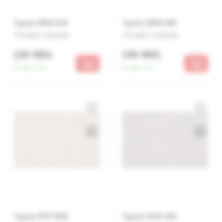
Tapete 5856 01/9
Tapete 5856 03/9
Lasă o recenzie
Lasă o recenzie
220 MDL
230 MDL
În stoc:
18
În stoc:
11
Tapete 5797 06/9
Tapete 5730 10/9