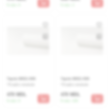
În stoc:
8
În stoc:
3
Tapete 60811-04/6
Tapete 60811-03/6
Lasă o recenzie
Lasă o recenzie
470 MDL
470 MDL
În stoc:
8
În stoc:
100