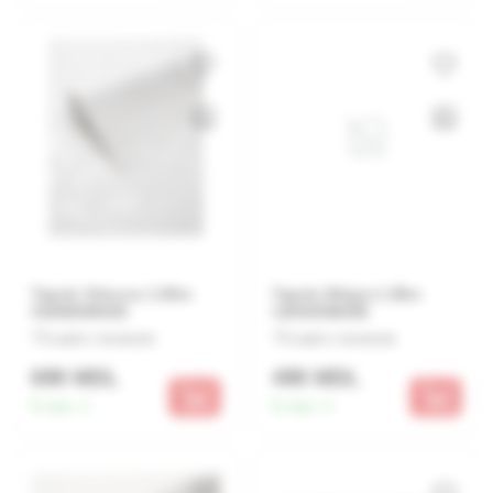
Tapete Virtuoso 1.06m
Tapete Allegra 1.06m
31898/585525
12050/588266
Lasă o recenzie
Lasă o recenzie
699 MDL
499 MDL
În stoc:
1
În stoc:
4