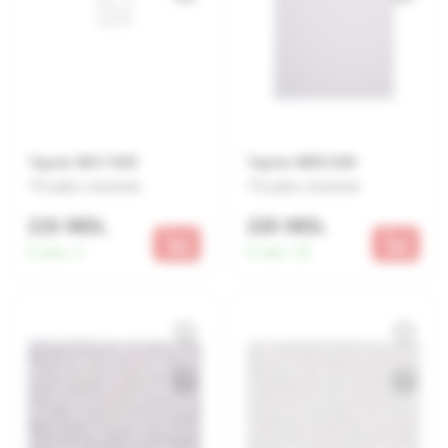
Tapete 5817 02/9
Tapete 5885 03/9
Lasă o recenzie
Lasă o recenzie
215 MDL
220 MDL
În stoc:
2
În stoc:
19