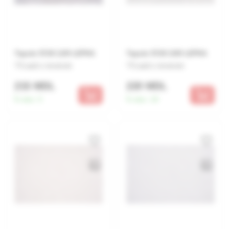
Tapete 5728 12/9 LEPKA
Tapete 5728 10/9 LEPKA
Lasă o recenzie
Lasă o recenzie
215 MDL
220 MDL
În stoc:
5
În stoc:
18