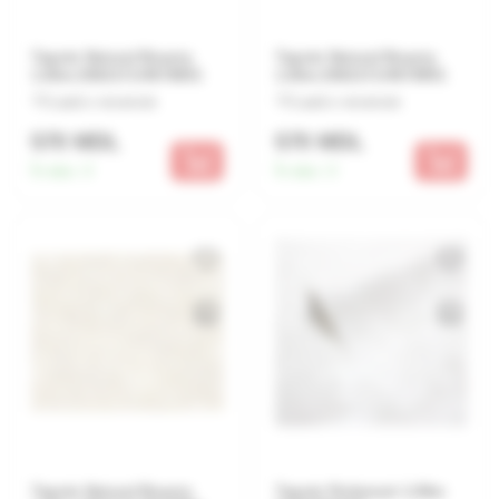
Tapete Natural Beauty
Tapete Natural Beauty
1.06m 2502171/4570601
1.06m 2502171/4570901
Lasă o recenzie
Lasă o recenzie
570 MDL
570 MDL
În stoc:
3
În stoc:
3
Tapete Natural Beauty
Tapete Perlamutr 1.06m