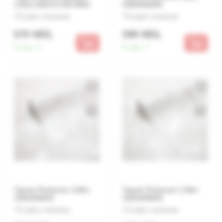
1.06m 2502171/4570903
51884/89260
Lasă o recenzie
Lasă o recenzie
570 MDL
599 MDL
În stoc:
2
În stoc:
7
Tapete Perlamutr 1.06m
Tapete Perlamutr 1.06m
31662/89263
31664/89268
Lasă o recenzie
Lasă o recenzie