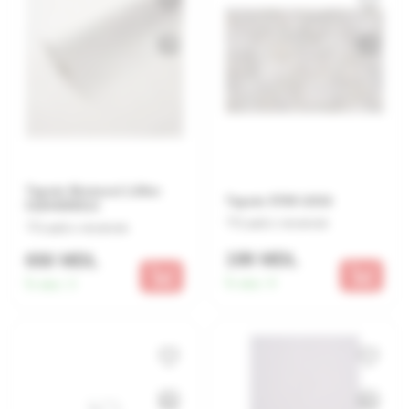
Tapete Biotrend 1.06m
Tapete 5789 10/16
51844/89312
Lasă o recenzie
Lasă o recenzie
199 MDL
650 MDL
În stoc:
9
În stoc:
3