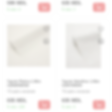
599 MDL
635 MDL
În stoc:
6
În stoc:
2
Tapete Platina 1.06m
Tapete Sabellino 1.06m
12088/585502
31997/89290
Lasă o recenzie
Lasă o recenzie
635 MDL
635 MDL
În stoc:
100
În stoc:
6