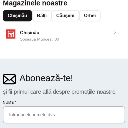
Magazinele noastre
Chișinău
Bălți
Căușeni
Orhei
Chișinău
Șoseaua Muncești 89
Abonează-te!
și fii primul care află despre promoțiile noastre.
NUME
*