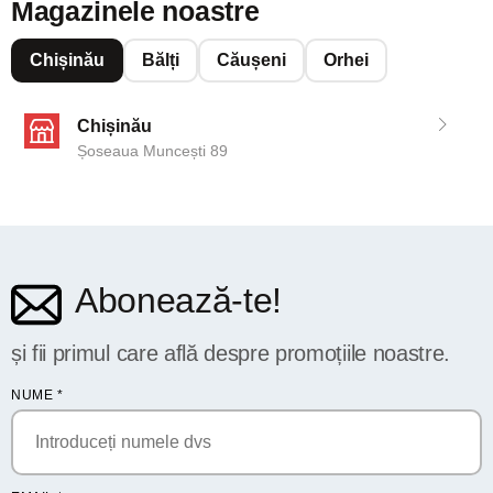
Magazinele noastre
Chișinău
Bălți
Căușeni
Orhei
Chișinău
Șoseaua Muncești 89
Abonează-te!
și fii primul care află despre promoțiile noastre.
NUME
*