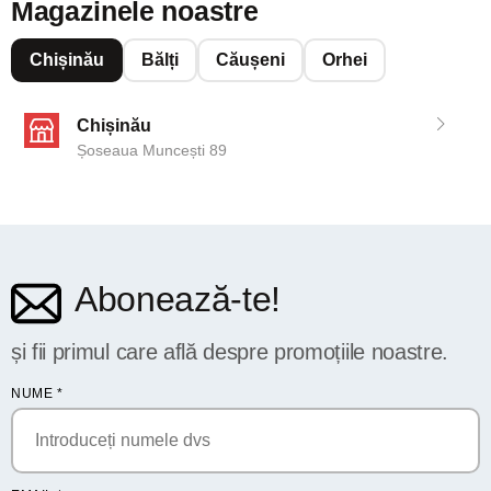
Magazinele noastre
Chișinău
Bălți
Căușeni
Orhei
Chișinău
Șoseaua Muncești 89
Abonează-te!
și fii primul care află despre promoțiile noastre.
NUME
*