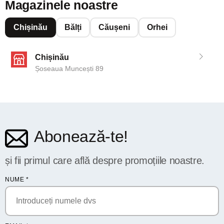
Magazinele noastre
Chișinău
Bălți
Căușeni
Orhei
Chișinău
Șoseaua Muncești 89
Abonează-te!
și fii primul care află despre promoțiile noastre.
NUME
*