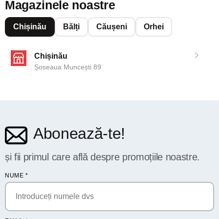
Magazinele noastre
Chișinău
Bălți
Căușeni
Orhei
Chișinău
Șoseaua Muncești 89
Abonează-te!
și fii primul care află despre promoțiile noastre.
NUME
*