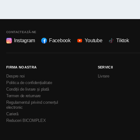
CONTACTEAZĂ-NE
Instagram
Facebook
Youtube
Tiktok
FIRMA NOASTRA
SERVICII
Despre noi
Livrare
Politica de confidențialitate
Condiții de livrare și plată
Termen de returnare
Regulamentul privind comerțul
electronic
Carieră
Reduceri BICOMPLEX