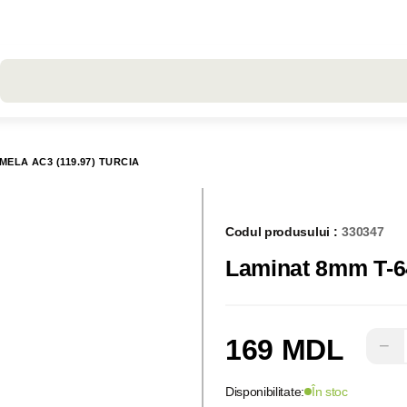
Toate rezultatele căutării [0 de produse]
MELA AC3 (119.97) TURCIA
Codul produsului :
330347
Laminat 8mm T-64
169 MDL
−
Disponibilitate:
În stoc