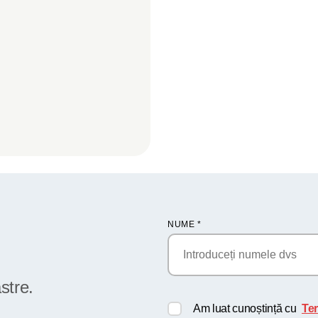
NUME
*
stre.
Am luat cunoștință cu
Ter