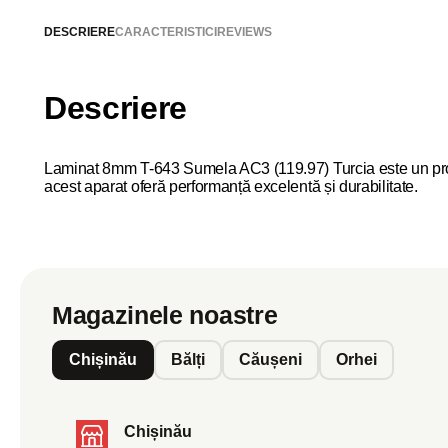
DESCRIERE
CARACTERISTICI
REVIEWS
Descriere
Laminat 8mm T-643 Sumela AC3 (119.97) Turcia este un produs
acest aparat oferă performanță excelentă și durabilitate.
Magazinele noastre
Chișinău
Bălți
Căușeni
Orhei
Chișinău