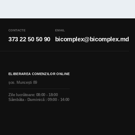
CONTACTE
EMAIL
373 22 50 50 90
bicomplex@bicomplex.md
ELIBERAREA COMENZILOR ONLINE
șos. Muncești 89
Zile lucrătoare: 08:00 - 18:00
Sâmbăta - Duminică : 09:00 - 14:00