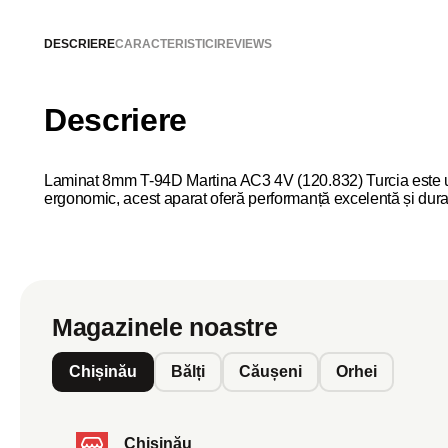
DESCRIERE
CARACTERISTICI
REVIEWS
Descriere
Laminat 8mm T-94D Martina AC3 4V (120.832) Turcia este un pr
ergonomic, acest aparat oferă performanță excelentă și durab
Magazinele noastre
Chișinău
Bălți
Căușeni
Orhei
Chișinău