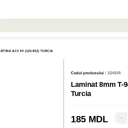
Toate rezultatele căutării [0 de produse]
RTINA AC3 4V (120.832) TURCIA
Codul produsului :
324105
Laminat 8mm T-9
Turcia
185 MDL
−