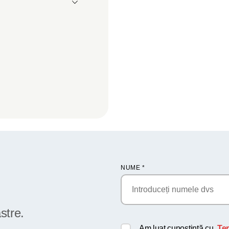
NUME
*
stre.
Am luat cunoștință cu
Ter