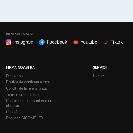
CONTACTEAZĂ-NE
Instagram
Facebook
Youtube
Tiktok
FIRMA NOASTRA
SERVICII
Despre noi
Livrare
Politica de confidențialitate
Condiții de livrare și plată
Termen de returnare
Regulamentul privind comerțul
electronic
Carieră
Reduceri BICOMPLEX