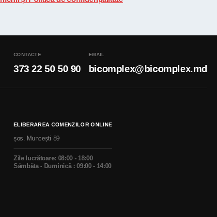
CONTACTE
EMAIL
373 22 50 50 90
bicomplex@bicomplex.md
ELIBERAREA COMENZILOR ONLINE
șos. Muncești 89
Zile lucrătoare: 08:00 - 18:00
Sâmbăta - Duminică : 09:00 - 14:00