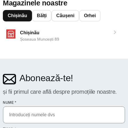
Magazinele noastre
Chișinău
Bălți
Căușeni
Orhei
Chișinău
Șoseaua Muncești 89
Abonează-te!
și fii primul care află despre promoțiile noastre.
NUME
*