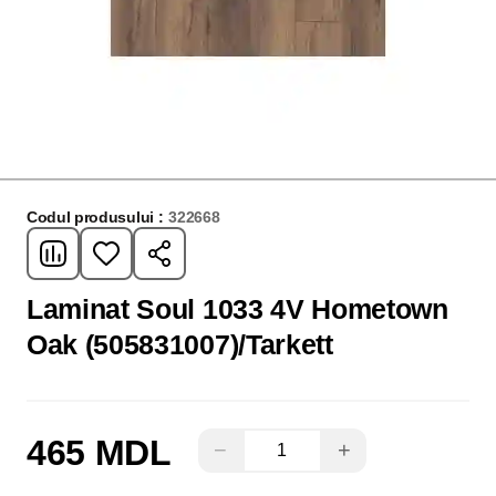
Codul produsului :
322668
Laminat Soul 1033 4V Hometown
Oak (505831007)/Tarkett
465 MDL
−
+