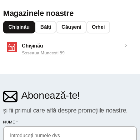
Magazinele noastre
Chișinău
Bălți
Căușeni
Orhei
Chișinău
Șoseaua Muncești 89
Abonează-te!
și fii primul care află despre promoțiile noastre.
NUME
*