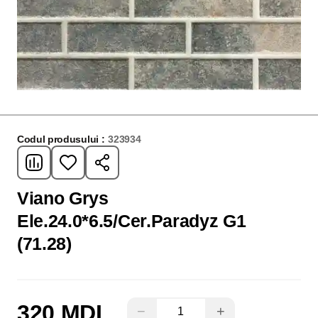
Codul produsului :
323934
Viano Grys
Ele.24.0*6.5/Cer.Paradyz G1
(71.28)
320 MDL
−
+