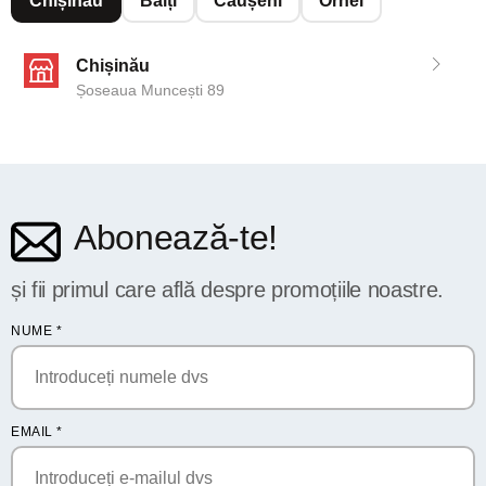
Chișinău
Bălți
Căușeni
Orhei
Chișinău
Șoseaua Muncești 89
Abonează-te!
și fii primul care află despre promoțiile noastre.
NUME
*
EMAIL
*