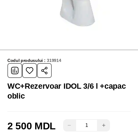
Codul produsului :
319914
WC+Rezervoar IDOL 3/6 l +capac
oblic
2 500 MDL
−
+