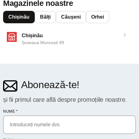
Magazinele noastre
Chișinău
Bălți
Căușeni
Orhei
Chișinău
Șoseaua Muncești 89
Abonează-te!
și fii primul care află despre promoțiile noastre.
NUME
*