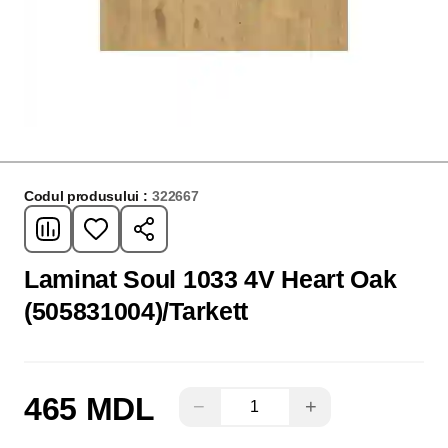
Codul produsului :
322667
Laminat Soul 1033 4V Heart Oak
(505831004)/Tarkett
465 MDL
−
+