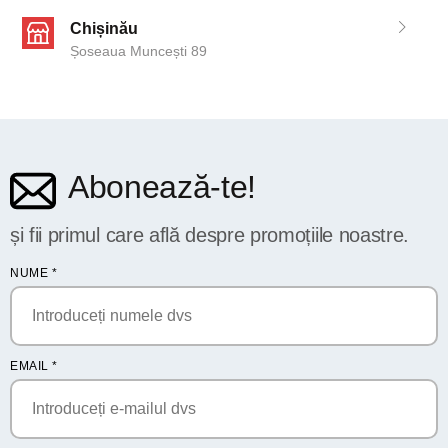
Chișinău
Șoseaua Muncești 89
Abonează-te!
și fii primul care află despre promoțiile noastre.
NUME
*
EMAIL
*