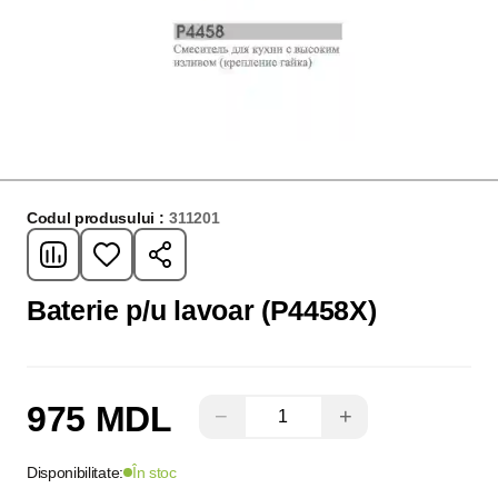
Codul produsului :
311201
Baterie p/u lavoar (P4458X)
975 MDL
−
+
Disponibilitate:
În stoc