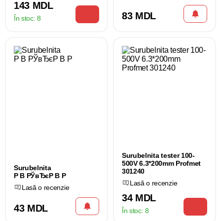
143 MDL
83 MDL
În stoc:
8
Surubelnita tester 100-
500V 6.3*200mm Profmet
Surubelnita
301240
Р В РЎвЂєР В Р
Lasă o recenzie
Lasă o recenzie
34 MDL
43 MDL
În stoc:
8