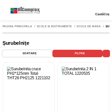
Caută
Coș
PAGINA PRINCIPALĂ
SCULE ȘI INSTRUMENTE
SCULE DE MÂNĂ
ȘUR
Șurubelnițe
SORTARE
FILTRE