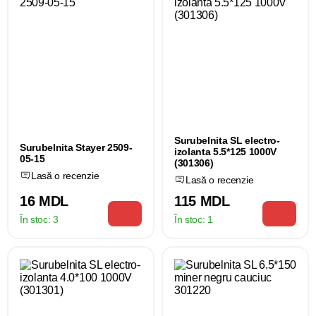
Surubelnita SL electro-
Surubelnita Stayer 2509-
izolanta 5.5*125 1000V
05-15
(301306)
Lasă o recenzie
Lasă o recenzie
16 MDL
115 MDL
În stoc:
3
În stoc:
1