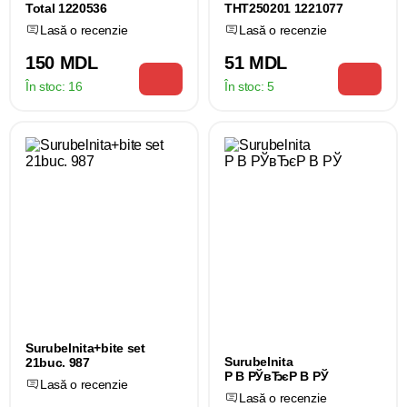
Total 1220536
THT250201 1221077
Lasă o recenzie
Lasă o recenzie
150 MDL
51 MDL
În stoc:
16
În stoc:
5
Surubelnita+bite set
Surubelnita
21buc. 987
Р В РЎвЂєР В РЎ
Lasă o recenzie
Lasă o recenzie