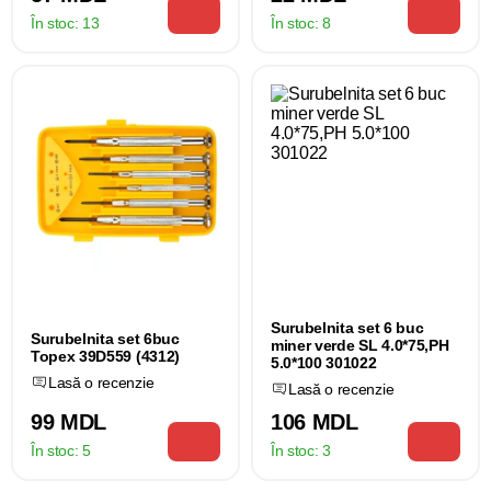
În stoc:
13
În stoc:
8
Surubelnita set 6 buc
Surubelnita set 6buc
miner verde SL 4.0*75,PH
Topex 39D559 (4312)
5.0*100 301022
Lasă o recenzie
Lasă o recenzie
99 MDL
106 MDL
În stoc:
5
În stoc:
3